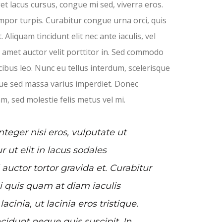
get lacus cursus, congue mi sed, viverra eros.
mpor turpis. Curabitur congue urna orci, quis
. Aliquam tincidunt elit nec ante iaculis, vel
t amet auctor velit porttitor in. Sed commodo
cibus leo. Nunc eu tellus interdum, scelerisque
ue sed massa varius imperdiet. Donec
am, sed molestie felis metus vel mi.
eger nisi eros, vulputate ut
r ut elit in lacus sodales
 auctor tortor gravida et. Curabitur
i quis quam at diam iaculis
cinia, ut lacinia eros tristique.
cidunt neque quis suscipit. In