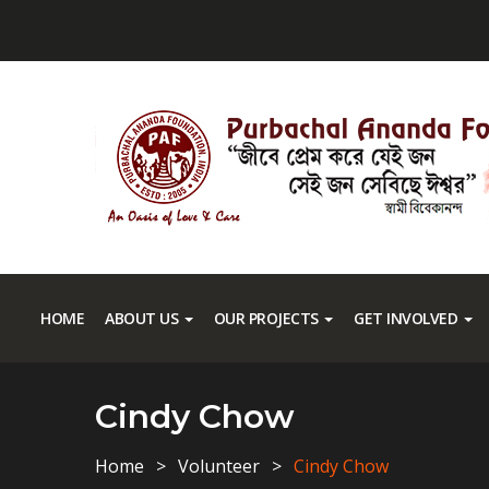
HOME
ABOUT US
OUR PROJECTS
GET INVOLVED
Cindy Chow
Home
Volunteer
Cindy Chow