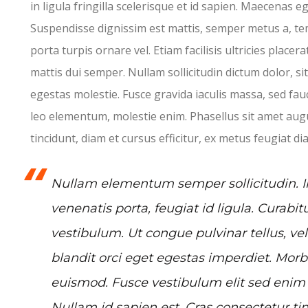
in ligula fringilla scelerisque et id sapien. Maecenas e
Suspendisse dignissim est mattis, semper metus a, te
porta turpis ornare vel. Etiam facilisis ultricies placerat
mattis dui semper. Nullam sollicitudin dictum dolor, si
egestas molestie. Fusce gravida iaculis massa, sed fau
leo elementum, molestie enim. Phasellus sit amet aug
tincidunt, diam et cursus efficitur, ex metus feugiat di
Nullam elementum semper sollicitudin. Int
venenatis porta, feugiat id ligula. Curabitu
vestibulum. Ut congue pulvinar tellus, vel
blandit orci eget egestas imperdiet. Morb
euismod. Fusce vestibulum elit sed enim la
Nullam id sapien est. Cras consectetur tin