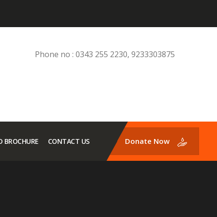
Phone no : 0343 255 2230, 9233303875
Donate Now
 BROCHURE
CONTACT US