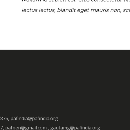
lectus lectus, blandit eget mauris non, sc
3875, pafindia@pafindia.org
927, pafpen@gmail.com , gautamg@pafindia.org