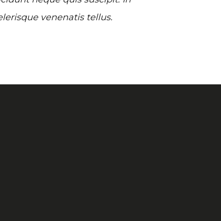
elerisque venenatis tellus.