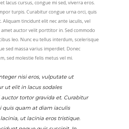
get lacus cursus, congue mi sed, viverra eros.
mpor turpis. Curabitur congue urna orci, quis
. Aliquam tincidunt elit nec ante iaculis, vel
t amet auctor velit porttitor in. Sed commodo
cibus leo. Nunc eu tellus interdum, scelerisque
ue sed massa varius imperdiet. Donec
am, sed molestie felis metus vel mi.
eger nisi eros, vulputate ut
r ut elit in lacus sodales
 auctor tortor gravida et. Curabitur
i quis quam at diam iaculis
cinia, ut lacinia eros tristique.
cidunt neque quis suscipit. In