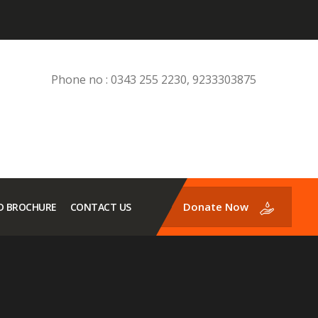
Phone no : 0343 255 2230, 9233303875
Donate Now
 BROCHURE
CONTACT US