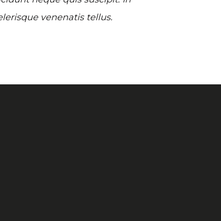
elerisque venenatis tellus.