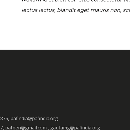
lectus lectus, blandit eget mauris non, sc
3875, pafindia@pafindia.org
927, pafpen@gmail.com , gautamg@pafindia.org