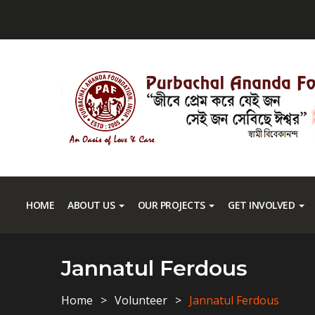
HOME
ABOUT US
OUR PROJECTS
GET INVOLVED
Jannatul Ferdous
Home
Volunteer
Jannatul Ferdous