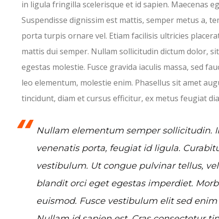
in ligula fringilla scelerisque et id sapien. Maecenas e
Suspendisse dignissim est mattis, semper metus a, te
porta turpis ornare vel. Etiam facilisis ultricies placerat
mattis dui semper. Nullam sollicitudin dictum dolor, si
egestas molestie. Fusce gravida iaculis massa, sed fau
leo elementum, molestie enim. Phasellus sit amet aug
tincidunt, diam et cursus efficitur, ex metus feugiat di
Nullam elementum semper sollicitudin. Int
venenatis porta, feugiat id ligula. Curabitu
vestibulum. Ut congue pulvinar tellus, vel
blandit orci eget egestas imperdiet. Morb
euismod. Fusce vestibulum elit sed enim la
Nullam id sapien est. Cras consectetur tin