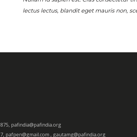
lectus lectus, blandit eget mauris non, sc
3875, pafindia@pafindia.org
927, pafpen@gmail.com , gautamg@pafindia.org