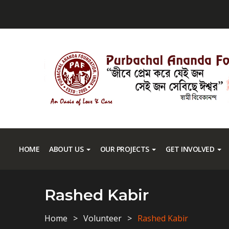
HOME
ABOUT US
OUR PROJECTS
GET INVOLVED
Rashed Kabir
Home
Volunteer
Rashed Kabir