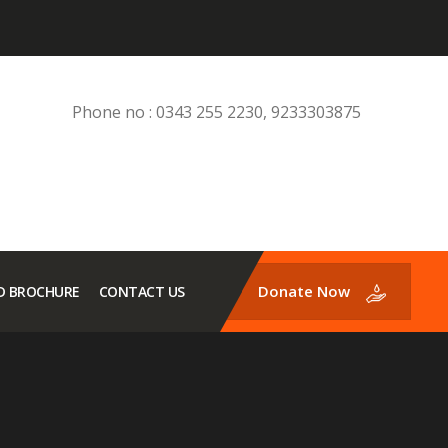
Phone no : 0343 255 2230, 9233303875
Donate Now
 BROCHURE
CONTACT US