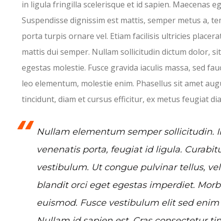
in ligula fringilla scelerisque et id sapien. Maecenas e
Suspendisse dignissim est mattis, semper metus a, te
porta turpis ornare vel. Etiam facilisis ultricies placerat
mattis dui semper. Nullam sollicitudin dictum dolor, si
egestas molestie. Fusce gravida iaculis massa, sed fau
leo elementum, molestie enim. Phasellus sit amet aug
tincidunt, diam et cursus efficitur, ex metus feugiat di
Nullam elementum semper sollicitudin. Int
venenatis porta, feugiat id ligula. Curabitu
vestibulum. Ut congue pulvinar tellus, vel
blandit orci eget egestas imperdiet. Morb
euismod. Fusce vestibulum elit sed enim la
Nullam id sapien est. Cras consectetur tin