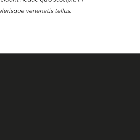
elerisque venenatis tellus.