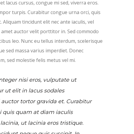
get lacus cursus, congue mi sed, viverra eros.
mpor turpis. Curabitur congue urna orci, quis
. Aliquam tincidunt elit nec ante iaculis, vel
t amet auctor velit porttitor in. Sed commodo
cibus leo. Nunc eu tellus interdum, scelerisque
ue sed massa varius imperdiet. Donec
am, sed molestie felis metus vel mi.
eger nisi eros, vulputate ut
r ut elit in lacus sodales
 auctor tortor gravida et. Curabitur
i quis quam at diam iaculis
cinia, ut lacinia eros tristique.
cidunt neque quis suscipit. In